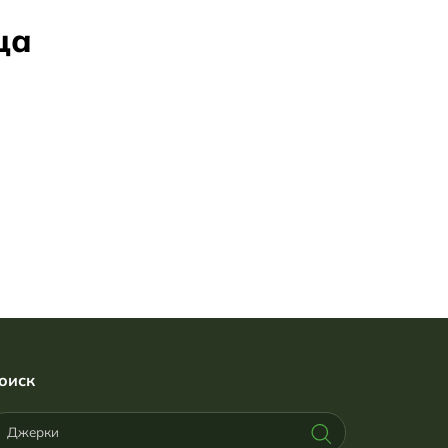
ца
оиск