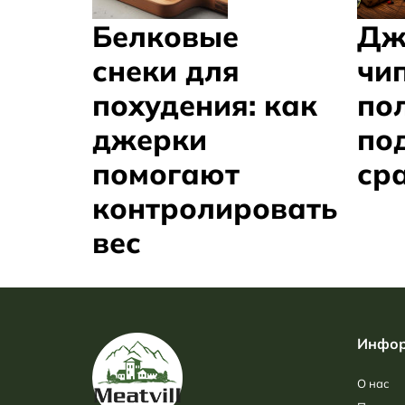
Белковые
Дж
снеки для
чип
похудения: как
пол
джерки
по
помогают
ср
контролировать
вес
Инфор
О нас