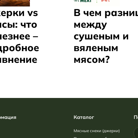
ерки vs
В чем разни
сы: что
между
езнее –
сушеным и
дробное
вяленым
авнение
мясом?
мация
Каталог
П
Мясные снеки (джерки)