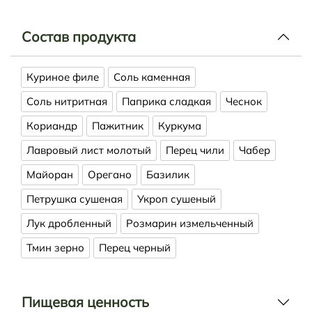
Состав продукта
Куриное филе
Соль каменная
Соль нитритная
Паприка сладкая
Чеснок
Кориандр
Пажитник
Куркума
Лавровый лист молотый
Перец чили
Чабер
Майоран
Орегано
Базилик
Петрушка сушеная
Укроп сушеный
Лук дробленный
Розмарин измельченный
Тмин зерно
Перец черный
Пищевая ценность