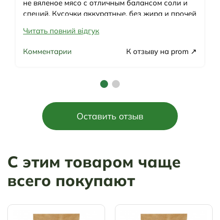
не вяленое мясо с отличным балансом соли и
специй. Кусочки аккуратные, без жира и прочей
требухи. Все упаковано в индивидуальный дой-
Читать повний відгук
пак с указанием состава и срока годности.
Свинина вкусная, но твердоватая, возможно
Комментарии
К отзыву на prom
стоит нарезать немного тоньше, но опять же по
вкусу просто огонь! Кальмар вкусный, но для
меня солоноватый. Как вывод, отличный
магазин с хорошей продукцией и ценами.
Однозначно рекомендую!
Оставить отзыв
Актуальний опис
Швидко відправили
Ввічливий продавець
Актуальна ціна
С этим товаром чаще
Товар був у наявності
Гарне обслуговування
всего покупают